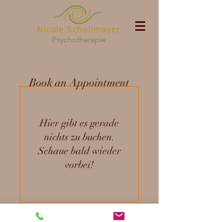
Psychotherapie
Book an Appointment
Hier gibt es gerade
nichts zu buchen.
Schaue bald wieder
vorbei!